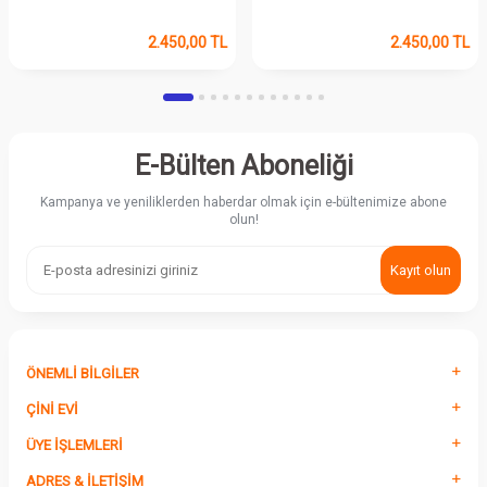
2.450,00
TL
2.450,00
TL
E-Bülten Aboneliği
Kampanya ve yeniliklerden haberdar olmak için e-bültenimize abone
olun!
Kayıt olun
ÖNEMLI BILGILER
ÇINI EVI
ÜYE İŞLEMLERI
ADRES & İLETIŞIM