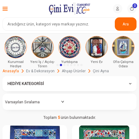
0
Ara
Kurumsal
Yeni İş / Açılış-
Yurtdışına
Yeni Ev
Ofis-Çalışma
Hediye
Tören
Odası
Anasayfa
Ev & Dekorasyon
Ahşap Ürünler
Çini Ayna
HEDIYE KATEGORISI
Toplam
5
ürün bulunmaktadır.