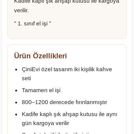
Kadife kaplı şık ahşap kutusu ile kargoya
verilir.
" 1. sınıf el işi "
Ürün Özellikleri
ÇiniEvi özel tasarım iki kişilik kahve
seti
Tamamen el işi
800–1200 derecede fırınlanmıştır
Kadife kaplı şık ahşap kutusu ile aynı
gün kargoya verilir