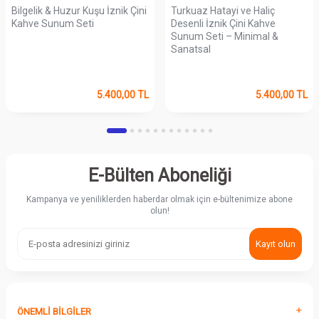
Bilgelik & Huzur Kuşu İznik Çini
Turkuaz Hatayi ve Haliç
Kahve Sunum Seti
Desenli İznik Çini Kahve
Sunum Seti – Minimal &
Sanatsal
5.400,00
TL
5.400,00
TL
E-Bülten Aboneliği
Kampanya ve yeniliklerden haberdar olmak için e-bültenimize abone
olun!
Kayıt olun
ÖNEMLI BILGILER