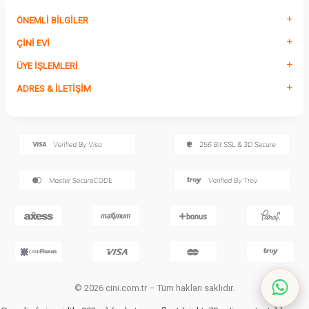
ÖNEMLI BILGILER
ÇINI EVI
ÜYE İŞLEMLERI
ADRES & İLETIŞIM
© 2026 cini.com.tr – Tüm hakları saklıdır.