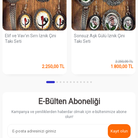
Elif ve Vav'ın Sırrı İznik Çini
Sonsuz Aşk Gülü İznik Çini
Takı Seti
Takı Seti
2.250,00
TL
2.250,00
TL
1.800,00
TL
E-Bülten Aboneliği
Kampanya ve yeniliklerden haberdar olmak için e-bültenimize abone
olun!
Kayıt olun