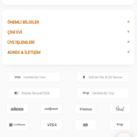
ÖNEMLI BILGILER
ÇINI EVI
ÜYE İŞLEMLERI
ADRES & İLETIŞIM