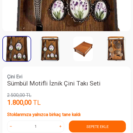
Çini Evi
Sümbül Motifli İznik Çini Takı Seti
2.500,00
TL
1.800,00
TL
Stoklarımıza yalnızca birkaç tane kaldı
SEPETE EKLE