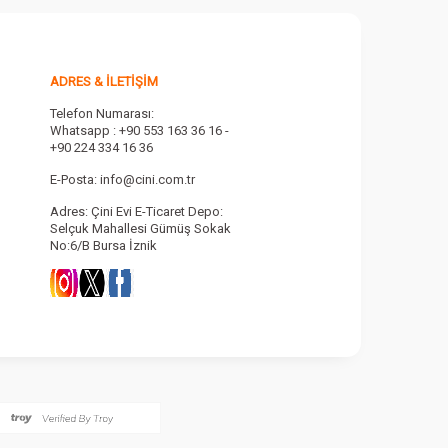
ADRES & İLETIŞIM
Telefon Numarası:
Whatsapp : +90 553 163 36 16 -
+90 224 334 16 36
E-Posta:
info@cini.com.tr
Adres: Çini Evi E-Ticaret Depo:
Selçuk Mahallesi Gümüş Sokak
No:6/B Bursa İznik