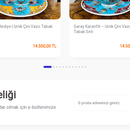
Hediye | İznik Çini Vazo Tabak
Saray Karanfili – İznik Çini Vaz
Tabak Seti
14.500,00
TL
14.50
liği
ar olmak için e-bültenimize