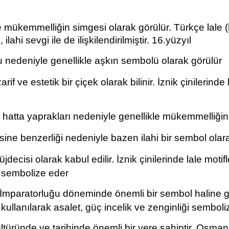
ve mükemmelliğin simgesi olarak görülür. Türkçe lale (
lahi sevgi ile de ilişkilendirilmiştir. 16.yüzyıl
rmu nedeniyle genellikle aşkın sembolü olarak görülür
if ve estetik bir çiçek olarak bilinir. İznik çinilerinde la
ve hatta yaprakları nedeniyle genellikle mükemmelliği
sine benzerliği nedeniyle bazen ilahi bir sembol olar
jdecisi olarak kabul edilir. İznik çinilerinde lale mot
 sembolize eder
İmparatorluğu döneminde önemli bir sembol haline gel
kullanılarak asalet, güç incelik ve zenginliği sembol
ltüründe ve tarihinde önemli bir yere sahiptir. Osmanl