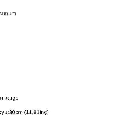
 sunum.
ün kargo
oyu:30cm (11,81inç)