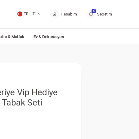
0
Hesabım
Sepetim
TR − TL
ofra & Mutfak
Ev & Dekorasyon
riye Vip Hediye
o Tabak Seti