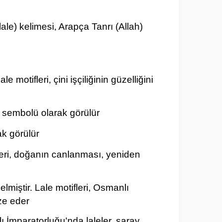
lale) kelimesi, Arapça Tanrı (Allah)
le motifleri, çini işçiliğinin güzelliğini
n sembolü olarak görülür
ak görülür
ifleri, doğanın canlanması, yeniden
miştir. Lale motifleri, Osmanlı
ize eder
ı İmparatorluğu'nda laleler, saray