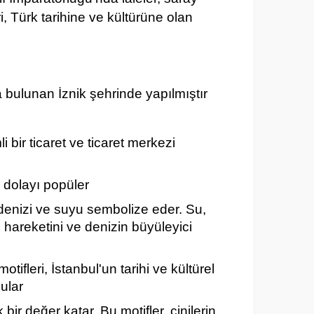
ri, Türk tarihine ve kültürüne olan
nda bulunan İznik şehrinde yapılmıştır
bir ticaret ve ticaret merkezi
n dolayı popüler
i, denizi ve suyu sembolize eder.
Su,
n hareketini ve denizin büyüleyici
otifleri, İstanbul'un tarihi ve kültürel
gular
k bir değer katar. Bu motifler, çinilerin