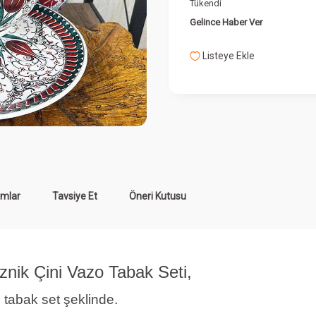
Tükendi
Gelince Haber Ver
Listeye Ekle
mlar
Tavsiye Et
Öneri Kutusu
znik Çini Vazo Tabak Seti,
 tabak set şeklinde.