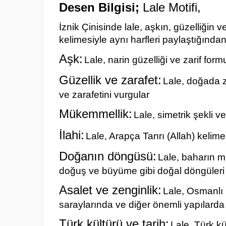
Desen Bilgisi;
Lale Motifi,
İznik Çinisinde lale, aşkın, güzelliğin 
kelimesiyle aynı harfleri paylaştığından, i
Aşk:
Lale, narin güzelliği ve zarif fo
Güzellik ve zarafet:
Lale, doğada zar
ve zarafetini vurgular
Mükemmellik:
Lale, simetrik şekli 
İlahi:
Lale, Arapça Tanrı (Allah) kelime
Doğanın döngüsü:
Lale, baharın mü
doğuş ve büyüme gibi doğal döngüleri
Asalet ve zenginlik:
Lale, Osmanlı 
saraylarında ve diğer önemli yapılarda 
Türk kültürü ve tarih:
Lale, Türk kü