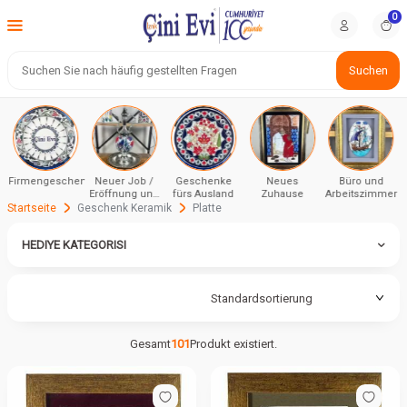
0
Suchen
Firmengeschenke
Neuer Job /
Geschenke
Neues
Büro und
Eröffnung und
fürs Ausland
Zuhause
Arbeitszimmer
Zeremonie
Startseite
Geschenk Keramik
Platte
HEDIYE KATEGORISI
Gesamt
101
Produkt existiert.