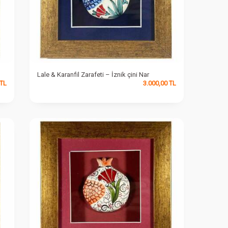
Lale & Karanfil Zarafeti – İznik çini Nar
TL
3.000,00
TL