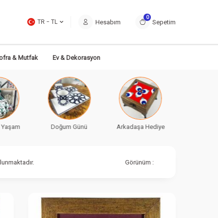
0
Hesabım
Sepetim
TR − TL
ofra & Mutfak
Ev & Dekorasyon
 Günü
Arkadaşa Hediye
Sevgiliye Hediye
Bayana H
lunmaktadır.
Görünüm :