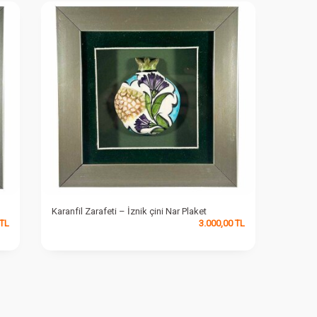
Karanfil Zarafeti – İznik çini Nar Plaket
TL
3.000,00
TL