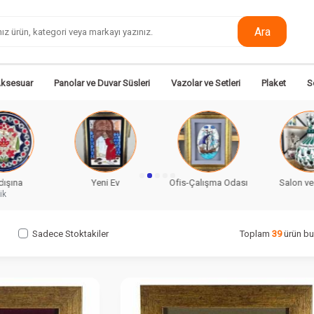
Ara
Aksesuar
Panolar ve Duvar Süsleri
Vazolar ve Setleri
Plaket
S
ni Ev
Ofis-Çalışma Odası
Salon ve Yaşam
Doğum
ik
Sadece Stoktakiler
Toplam
39
ürün bu