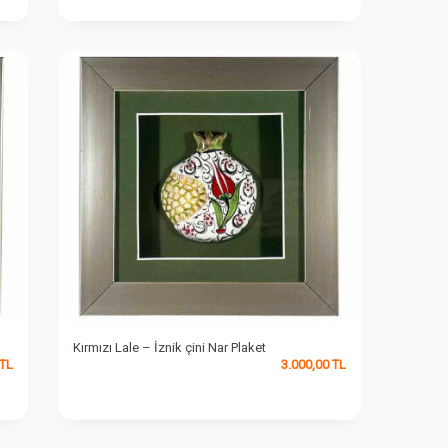
Kırmızı Lale – İznik çini Nar Plaket
TL
3.000,00
TL