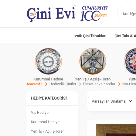
İznik Çini Tabaklar
Çini Takı & 
sal Hediye
Yeni İş / Açılış-Tören
Yurtdışına
Ye
Anasayfa
Hediyelik Çiniler
Plaketler ve Karolar
Nar-ı İzn
HEDIYE KATEGORISI
Vip Hediye
Kurumsal Hediye
Yeni İş / Açılış-Tören