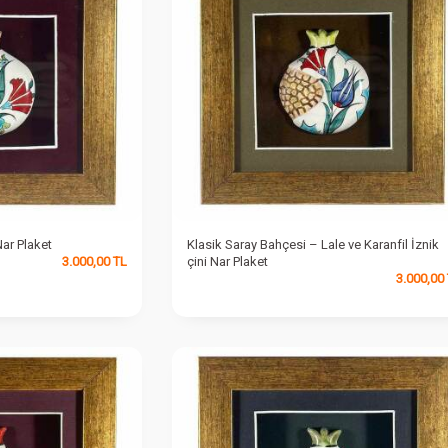
Nar Plaket
Klasik Saray Bahçesi – Lale ve Karanfil İznik
3.000,00
TL
çini Nar Plaket
3.000,00