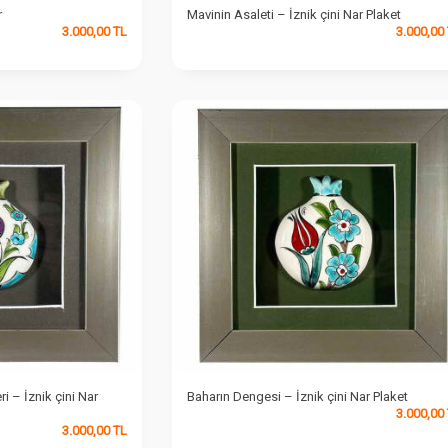
r
Mavinin Asaleti – İznik çini Nar Plaket
3.000,00
TL
3.000,00
i – İznik çini Nar
Baharın Dengesi – İznik çini Nar Plaket
3.000,00
3.000,00
TL