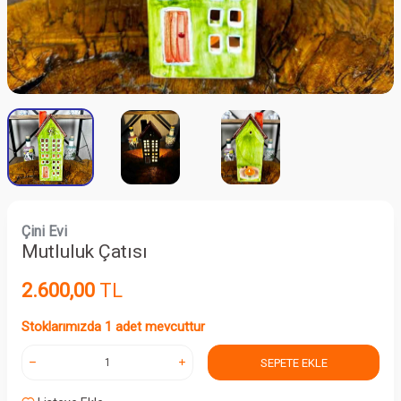
Çini Evi
Mutluluk Çatısı
2.600,00
TL
Stoklarımızda 1 adet mevcuttur
SEPETE EKLE