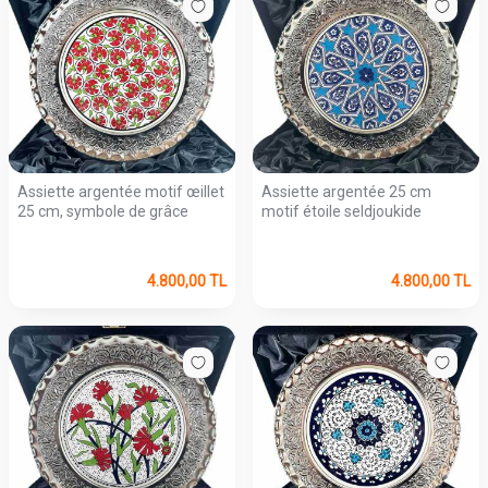
Assiette argentée motif œillet
Assiette argentée 25 cm
25 cm, symbole de grâce
motif étoile seldjoukide
4.800,00
TL
4.800,00
TL