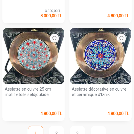
3.900,00
TL
3.000,00
TL
4.800,00
TL
Assiette en cuivre 25 cm
Assiette décorative en cuivre
motif étoile seldjoukide
et céramique d’Iznik
4.800,00
TL
4.800,00
TL
1
2
3
…