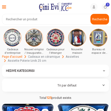
0
Recherche
Cadeaux
Nouvel emploi
Cadeaux pour
Nouvelle
Bureau et
d’entreprise
/ Inauguration
l’étranger
maison
espace de
et cérémonie
travail
Page d'accueil
Cadeaux en céramique
Assiettes
Assiette Poterie Iznik 25 cm
HEDIYE KATEGORISI
Total
125
produit existe.