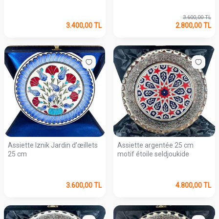
3.600,00
TL
3.400,00
TL
2.800,00
TL
Assiette Iznik Jardin d’œillets
Assiette argentée 25 cm
25 cm
motif étoile seldjoukide
3.600,00
TL
4.800,00
TL