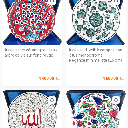
Assiette en céramique d’Iznik
Assiette d’Iznik à composition
arbre de vie sur fond rouge
lotus monochrome –
élégance minimaliste (25 cm)
4.400,00
TL
4.600,00
TL