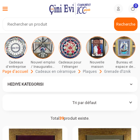
0
Recherche
Cadeaux
Nouvel emploi
Cadeaux pour
Nouvelle
Bureau et
d’entreprise
/ Inauguration
l’étranger
maison
espace de
et cérémonie
travail
Page d'accueil
Cadeaux en céramique
Plaques
Grenade d’Iznik
HEDIYE KATEGORISI
Total
39
produit existe.