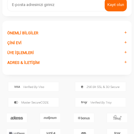
Kayıt olun
ÖNEMLI BILGILER
ÇINI EVI
ÜYE İŞLEMLERI
ADRES & İLETIŞIM