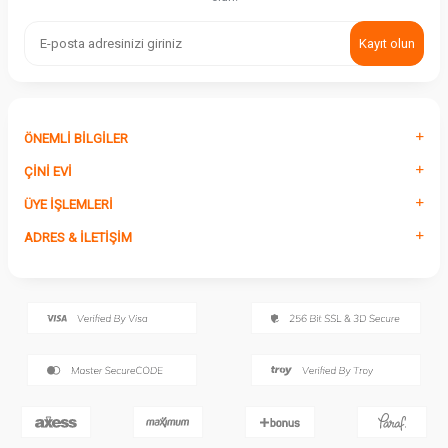
Kayıt olun
ÖNEMLI BILGILER
ÇINI EVI
ÜYE İŞLEMLERI
ADRES & İLETIŞIM