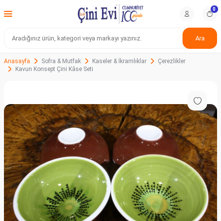
0
Ara
Anasayfa
Sofra & Mutfak
Kaseler & İkramlıklar
Çerezlikler
Kavun Konsept Çini Kâse Seti