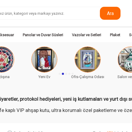
Ara
Aksesuar
Panolar ve Duvar Süsleri
Vazolar ve Setleri
Plaket
S
ni Ev
Ofis-Çalışma Odası
Salon ve Yaşam
Doğum
iyaretler, protokol hediyeleri, yeni iş kutlamaları ve yurt dışı 
fe kaplı VIP ahşap kutu, ultra korumalı özel paketleme ve öze