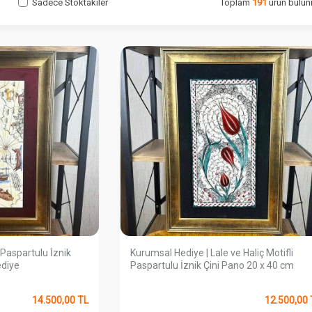
Sadece Stoktakiler
Toplam
191
ürün bulun
i Paspartulu İznik
Kurumsal Hediye | Lale ve Haliç Motifli
ediye
Paspartulu İznik Çini Pano 20 x 40 cm
14.500,00
TL
12.500,00