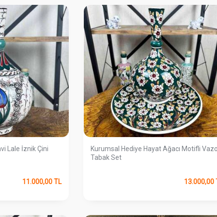
i Lale İznik Çini
Kurumsal Hediye Hayat Ağacı Motifli Vaz
Tabak Set
11.000,00
TL
13.000,00