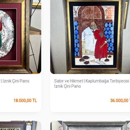
 | İznik Çini Pano
Sabır ve Hikmet | Kaplumbağa Terbiyecisi
İznik Çini Pano
18.000,00
TL
36.000,00