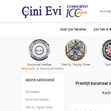
İznik Çini Tabaklar
Çini Takı & 
sal Hediye
Yeni İş / Açılış-Tören
Yurtdışına
Ye
Anasayfa
Kurumsal Hediye
HEDIYE KATEGORISI
Prestijli kurumsal z
Vip Hediye
Kadi
Kurumsal Hediye
Yeni İş / Açılış-Tören