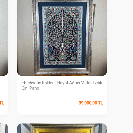
Ebediyetin Kökleri | Hayat Ağacı Motifli İznik
Çini Pano
TL
39.000,00
TL