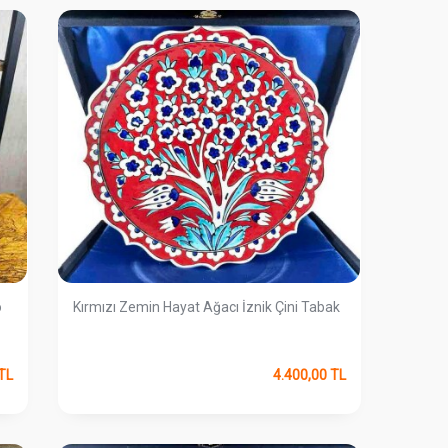
o
Kırmızı Zemin Hayat Ağacı İznik Çini Tabak
TL
4.400,00
TL