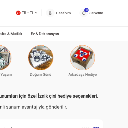
0
Hesabım
Sepetim
TR − TL
ofra & Mutfak
Ev & Dekorasyon
 Günü
Arkadaşa Hediye
Sevgiliye Hediye
Bayana H
sunumları için özel İznik çini hediye seçenekleri.
nli sunum avantajıyla gönderilir.