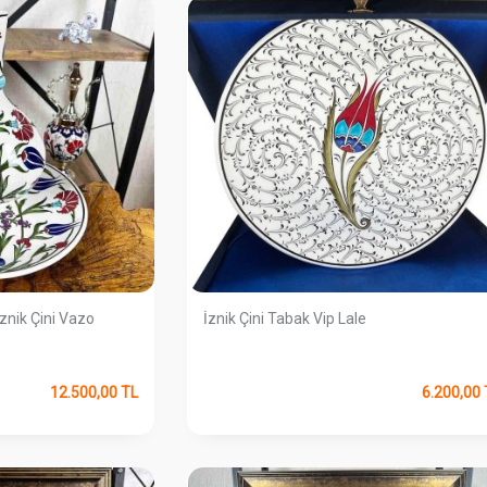
İznik Çini Vazo
İznik Çini Tabak Vip Lale
12.500,00
TL
6.200,00