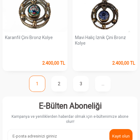
Karanfil Çini Bronz Kolye
Mavi Haliç İznik Çini Bronz
Kolye
2.400,00
TL
2.400,00
TL
1
2
3
…
E-Bülten Aboneliği
Kampanya ve yeniliklerden haberdar olmak için e-bültenimize abone
olun!
Kayıt olun