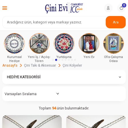
0
Ara
Kurumsal
Yeni İş / Açılış-
Yurtdışına
Yeni Ev
Ofis-Çalışma
Hediye
Tören
Odası
Anasayfa
Çini Takı & Aksesuar
Çini Kolyeler
HEDIYE KATEGORISI
Toplam
94
ürün bulunmaktadır.