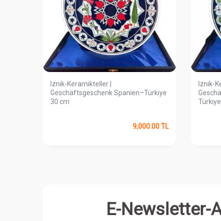
sbaum-
Iznik-Keramikteller |
Iznik-K
cm
Geschäftsgeschenk Spanien–Türkiye
Geschä
30 cm
Türkiy
0.00
TL
9,000.00
TL
E-Newsletter-