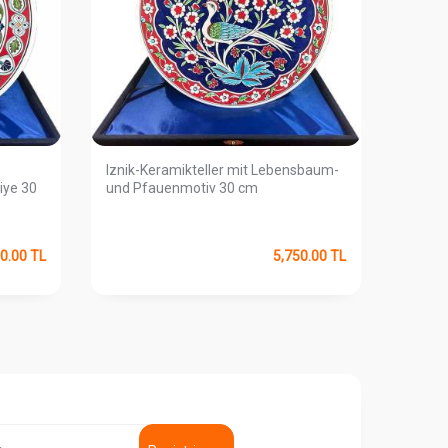
Iznik-Keramikteller mit Lebensbaum-
Iznik-
iye 30
und Pfauenmotiv 30 cm
Tulpen
0.00
TL
5,750.00
TL