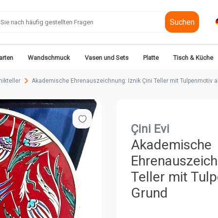
Suchen
rten
Wandschmuck
Vasen und Sets
Platte
Tisch & Küche
ikteller
Akademische Ehrenauszeichnung: Iznik Çini Teller mit Tulpenmotiv 
Çini Evi
Akademische
Ehrenauszeichn
Teller mit Tul
Grund