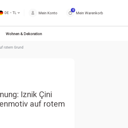
0
Mein Konto
Mein Warenkorb
DE − TL
Wohnen & Dekoration
auf rotem Grund
ung: Iznik Çini
penmotiv auf rotem