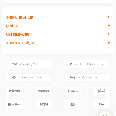
ÖNEMLI BILGILER
ÇINI EVI
ÜYE İŞLEMLERI
ADRES & İLETIŞIM