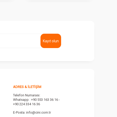
Kayıt olun
ADRES & İLETIŞIM
Telefon Numarası:
Whatsapp : +90 553 163 36 16 -
+90 224 334 16 36
E-Posta:
info@cini.com.tr