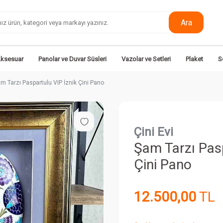
Ara
Aksesuar
Panolar ve Duvar Süsleri
Vazolar ve Setleri
Plaket
S
m Tarzı Paspartulu VIP İznik Çini Pano
Çini Evi
Şam Tarzı Pasp
Çini Pano
12.500,00
TL