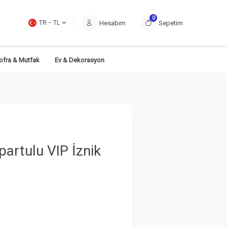
0
Hesabım
Sepetim
TR − TL
ofra & Mutfak
Ev & Dekorasyon
artulu VIP İznik