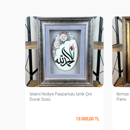
ni Duvar
İslami Hediye Paspartulu İznik Çini
Kırmızı 
Duvar Süsü
Pano
0,00
TL
13.000,00
TL