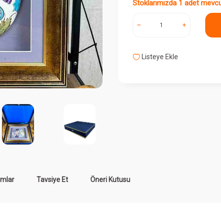
Stoklarımızda 1 adet mevcu
Listeye Ekle
mlar
Tavsiye Et
Öneri Kutusu