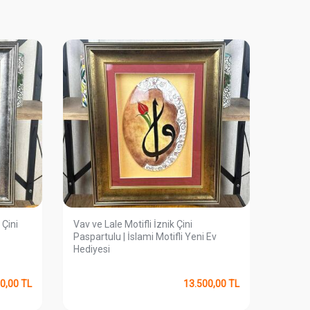
 Çini
Vav ve Lale Motifli İznik Çini
Bir Vav
Paspartulu | İslami Motifli Yeni Ev
Çinisi
Hediyesi
0,00
TL
13.500,00
TL