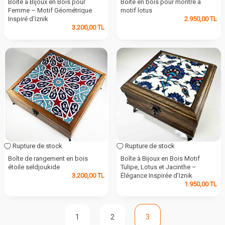
Boîte à Bijoux en Bois pour
Boîte en bois pour montre à
Femme – Motif Géométrique
motif lotus
Inspiré d’Iznik
2.950,00
TL
3.200,00
TL
Rupture de stock
Rupture de stock
Boîte de rangement en bois
Boîte à Bijoux en Bois Motif
étoile seldjoukide
Tulipe, Lotus et Jacinthe –
3.200,00
TL
Élégance Inspirée d’Iznik
1.950,00
TL
1
2
3