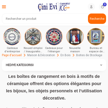
0
Recherche
Cadeaux
Nouvel emploi
Cadeaux pour
Nouvelle
Bureau et
d’entreprise
/ Inauguration
l’étranger
maison
espace de
et cérémonie
travail
Page d'accueil
Maison & Décoration
En Bois
Boites de Stockage
HEDIYE KATEGORISI
Les boîtes de rangement en bois à motifs de
céramique offrent des options élégantes pour
les bijoux, les objets personnels et l’utilisation
décorative.